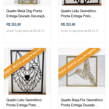
Quadro Metal Dog Pronta
Quadro Leão Geométrico
Entrega Dourado Decoração
Pronta Entrega Preto
de Parede Design Moderno
Decoração de Parede Design
R$ 253,90
R$ 253,90
Cães Originalidade Arte de
Moderno Leão Originalidade
ou em 7x sem juros de R$ 40,74
ou em 7x sem juros de R$ 42,17
Alta Qualidade Arte
Arte de Alta Qualidade Arte
Contemporânea Elegância
Contemporânea Elegância
Durabilidade Quadros
Durabilidade Quadros
Decorativos para Sala Quarto
Decorativos para Sala Quarto
(consulte regiões)
(consulte regiões)
Escritório Moderno
Escritório Moderno
FRETE GRÁTIS
FRETE GRÁTIS
Quadro Lobo Geométrico
Quadro Beija-Flor Geométrico
Pronta Entrega Preto
Pronta Entrega Dourado