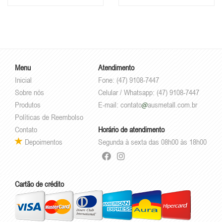
Contemporânea Elegância
Contemporânea Elegância
Durabilidade Quadros
Durabilidade Quadros
Decorativos para Sala Quarto
Decorativos para Sala Quarto
Escritório Moderno
Escritório Moderno
Menu
Atendimento
Inicial
Fone: (47) 9108-7447
Sobre nós
Celular / Whatsapp: (47) 9108-7447
Produtos
E-mail:
contato
ausmetall.com.br
Políticas de Reembolso
Contato
Horário de atendimento
Depoimentos
Segunda à sexta das 08h00 às 18h00
Cartão de crédito