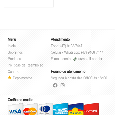
Durabilidade Quadros
Decorativos para Sala Quarto
Escritório Moderno
Menu
Atendimento
Inicial
Fone: (47) 9108-7447
Sobre nós
Celular / Whatsapp: (47) 9108-7447
Produtos
E-mail:
contato
ausmetall.com.br
Políticas de Reembolso
Contato
Horário de atendimento
Depoimentos
Segunda à sexta das 08h00 às 18h00
Cartão de crédito