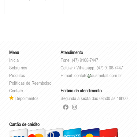
Menu
Atendimento
Inicial
Fone: (47) 9108-7447
Sobre nós
Celular / Whatsapp: (47) 9108-7447
Produtos
E-mail:
contato
ausmetall.com.br
Políticas de Reembolso
Contato
Horário de atendimento
Depoimentos
Segunda à sexta das 08h00 às 18h00
Cartão de crédito