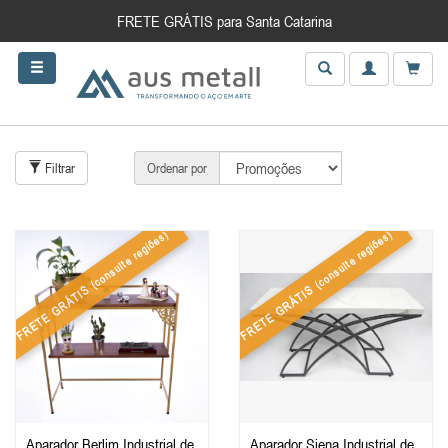
FRETE GRÁTIS para Santa Catarina
Filtrar
Ordenar por
(consulte regiões)
(consulte regiões)
FRETE GRÁTIS
FRETE GRÁTIS
Aparador Berlim Industrial de
Aparador Siena Industrial de