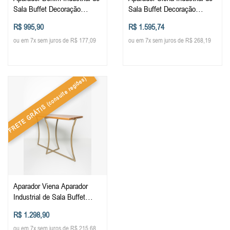
Sala Buffet Decoração
Sala Buffet Decoração
Móveis Elegância Hall de
Móveis Elegância luxo Hall
R$ 995,90
R$ 1.595,74
Entrada
de Entrada Tampo de
ou em 7x sem juros de R$ 177,09
ou em 7x sem juros de R$ 268,19
Porcelanato ou Madeira
(consulte regiões)
FRETE GRÁTIS
Aparador Viena Aparador
Industrial de Sala Buffet
Decoração Móveis Elegância
R$ 1.298,90
Hall de Entrada Tampo de
ou em 7x sem juros de R$ 215,68
Porcelanato ou Madeira