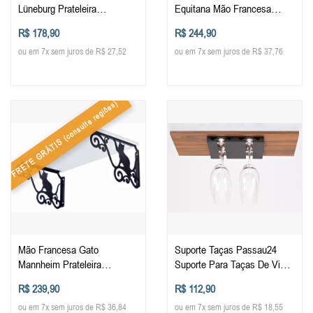
Lüneburg Prateleira
Equitana Mão Francesa
Reforçada Metal Cantoneira
Prateleira Reforçada Metal
R$ 178,90
R$ 244,90
Decorada
Cantoneira Decorada
ou em 7x sem juros de R$ 27,52
ou em 7x sem juros de R$ 37,76
(consulte regiões)
FRETE GRÁTIS
Mão Francesa Gato
Suporte Taças Passau24
Mannheim Prateleira
Suporte Para Taças De Vinho
Reforçada Metal Cantoneira
Suspenso Metálico 4 Taças
R$ 239,90
R$ 112,90
Decorada
ou em 7x sem juros de R$ 36,84
ou em 7x sem juros de R$ 18,55