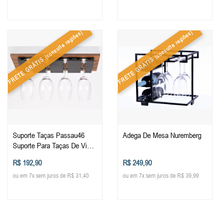
(consulte regiões)
(consulte regiões)
FRETE GRÁTIS
FRETE GRÁTIS
Suporte Taças Passau46
Adega De Mesa Nuremberg
Suporte Para Taças De Vinho
Suspenso Metálico 8 Taças
R$ 192,90
R$ 249,90
ou em 7x sem juros de R$ 31,40
ou em 7x sem juros de R$ 39,99