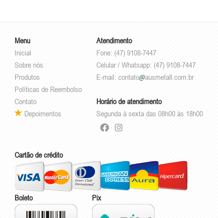
Menu
Atendimento
Inicial
Fone: (47) 9108-7447
Sobre nós
Celular / Whatsapp: (47) 9108-7447
Produtos
E-mail:
contato
ausmetall.com.br
Políticas de Reembolso
Contato
Horário de atendimento
Depoimentos
Segunda à sexta das 08h00 às 18h00
Cartão de crédito
Boleto
Pix