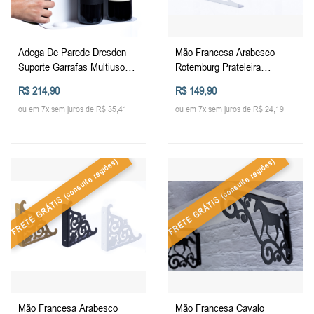
Adega De Parede Dresden
Mão Francesa Arabesco
Suporte Garrafas Multiuso
Rotemburg Prateleira
Estante De Garrafeira
Reforçada Metal Cantoneira
R$ 214,90
R$ 149,90
Decorada
ou em 7x sem juros de R$ 35,41
ou em 7x sem juros de R$ 24,19
(consulte regiões)
(consulte regiões)
FRETE GRÁTIS
FRETE GRÁTIS
Mão Francesa Arabesco
Mão Francesa Cavalo