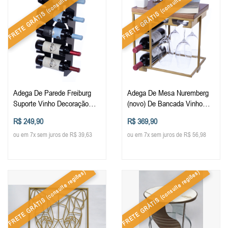
FRETE GRÁTIS
FRETE GRÁTIS
Adega De Parede Freiburg
Adega De Mesa Nuremberg
Suporte Vinho Decoração
(novo) De Bancada Vinho
Estante De Vinhos Em Metal
Suporte Taças Balcão Adega
R$ 249,90
R$ 369,90
De Metalon E Madeira
ou em 7x sem juros de R$ 39,63
ou em 7x sem juros de R$ 56,98
(consulte regiões)
(consulte regiões)
FRETE GRÁTIS
FRETE GRÁTIS