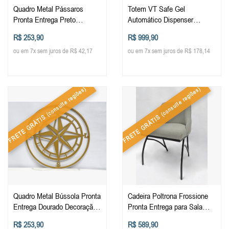
Quadro Metal Pássaros
Totem VT Safe Gel
Pronta Entrega Preto
Automático Dispenser
Decoração de Parede Design
Personalizado de
R$ 253,90
R$ 999,90
Moderno Pássaros
Autoatendimento Loja Álcool
ou em 7x sem juros de R$ 42,17
ou em 7x sem juros de R$ 178,14
Originalidade Arte de Alta
Gel
Qualidade Arte
Contemporânea Elegância
Durabilidade Quadros
(consulte regiões)
(consulte regiões)
Decorativos para Sala Quarto
Escritório Moderno
FRETE GRÁTIS
FRETE GRÁTIS
Quadro Metal Bússola Pronta
Cadeira Poltrona Frossione
Entrega Dourado Decoração
Pronta Entrega para Sala
de Parede Design Moderno
Quarto Recepção Descanso
R$ 253,90
R$ 589,90
Rosa dos Ventos
Mesa Decorativa em Metal