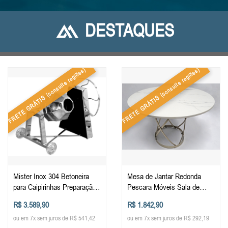
DESTAQUES
(consulte regiões)
(consulte regiões)
FRETE GRÁTIS
FRETE GRÁTIS
Mister Inox 304 Betoneira
Mesa de Jantar Redonda
para Caipirinhas Preparação
Pescara Móveis Sala de
de Drinks Aço Inoxidável 304
Jantar Luxo Design Elegante
R$ 3.589,90
R$ 1.842,90
Durabilidade Estilo Máquina
Porcelanato
ou em 7x sem juros de R$ 541,42
ou em 7x sem juros de R$ 292,19