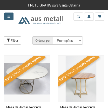
FRETE GRÁTIS para Santa Catarina
Filtrar
Ordenar por
(consulte regiões)
(consulte regiões)
FRETE GRÁTIS
FRETE GRÁTIS
Mesa de Jantar Redonda
Mesa de Jantar Redonda